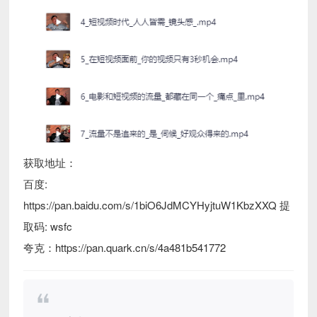
获取地址：
百度:
https://pan.baidu.com/s/1biO6JdMCYHyjtuW1KbzXXQ 提
取码: wsfc
夸克：https://pan.quark.cn/s/4a481b541772