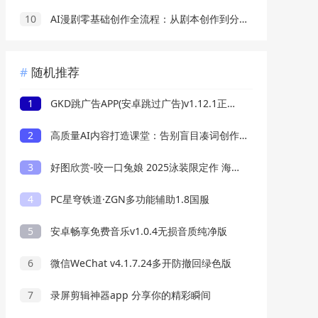
10
AI漫剧零基础创作全流程：从剧本创作到分镜剪辑，全套提示词模板直接落地出片
随机推荐
1
GKD跳广告APP(安卓跳过广告)v1.12.1正式版
2
高质量AI内容打造课堂：告别盲目凑词创作方式，掌握专业手法产出氛围感优质画面
3
好图欣赏-咬一口兔娘 2025泳装限定作 海边假日 蒂法
4
PC星穹铁道·ZGN多功能辅助1.8国服
5
安卓畅享免费音乐v1.0.4无损音质纯净版
6
微信WeChat v4.1.7.24多开防撤回绿色版
7
录屏剪辑神器app 分享你的精彩瞬间