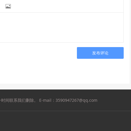

发布评论
们删除。 E-mail：3590947267@qq.com