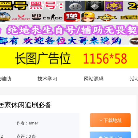
戏辅助
技术学习
网站源码
活
 居家休闲追剧必备
下载地址
作者：emer
42
点评：0 条