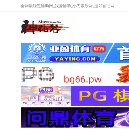
全网最稳定辅助网_我爱辅助_小刀娱乐网_游戏辅助网