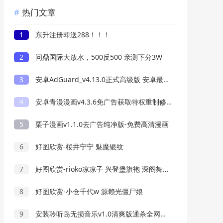
热门文章
1
东升注册即送288！！！
2
问鼎国际大放水，500反500 亲测下分3W
3
安卓AdGuard_v4.13.0正式高级版 安卓最好用的广告过滤器
4
安卓青漫漫画v4.3.6免广告获取特权重制修复版
5
栗子漫画v1.1.0去广告纯净版-免费高清漫画
6
好图欣赏-桜井宁宁 魅魔银纹
7
好图欣赏-rioko凉凉子 兴登堡旗袍 深阁舞戏
8
好图欣赏-小仓千代w 源赖光僵尸娘
9
安装聆听岛无损音乐v1.0清爽版通杀全网音乐