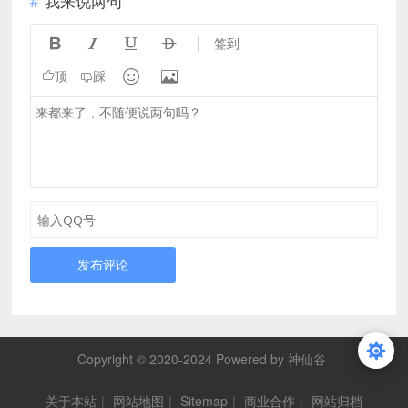
我来说两句




签到


顶
踩
发布评论
Copyright © 2020-2024 Powered by 神仙谷
关于本站
|
网站地图
|
Sitemap
|
商业合作
|
网站归档