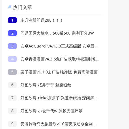
热门文章
1
东升注册即送288！！！
2
问鼎国际大放水，500反500 亲测下分3W
3
安卓AdGuard_v4.13.0正式高级版 安卓最好用的广告过滤器
4
安卓青漫漫画v4.3.6免广告获取特权重制修复版
5
栗子漫画v1.1.0去广告纯净版-免费高清漫画
6
好图欣赏-桜井宁宁 魅魔银纹
7
好图欣赏-rioko凉凉子 兴登堡旗袍 深阁舞戏
8
好图欣赏-小仓千代w 源赖光僵尸娘
9
安装聆听岛无损音乐v1.0清爽版通杀全网音乐