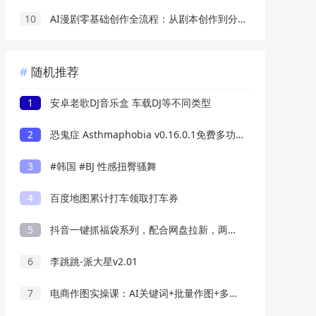
10
AI漫剧零基础创作全流程：从剧本创作到分镜剪辑，全套提示词模板直接落地出片
随机推荐
1
安卓老歌DJ音乐盒 车载DJ等不同类型
2
恐鬼症 Asthmaphobia v0.16.0.1免费多功能辅助
3
#韩国 #BJ 性感扭臀骚舞
4
百度地图累计打车领取打车券
5
抖音一键抓福袋系列，配合网盘拉新，两份收益不能停
6
李跳跳-派大星v2.01
7
电商作图实操课：AI关键词+批量作图+多品类剪辑+挂车技巧，新手快速变现