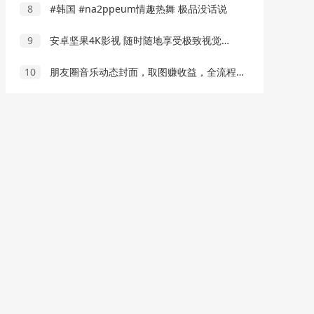
8
#韩国 #na2ppeum情趣热舞 极品没话说
9
安卓坚果4K影视 随时随地享受极致视觉体验
10
朋友圈音乐动态封面，取图赚收益，全流程制作每单9.9