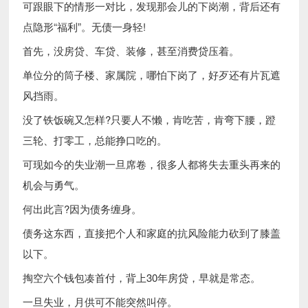
可跟眼下的情形一对比，发现那会儿的下岗潮，背后还有
点隐形“福利”。无债一身轻!
首先，没房贷、车贷、装修，甚至消费贷压着。
单位分的筒子楼、家属院，哪怕下岗了，好歹还有片瓦遮
风挡雨。
没了铁饭碗又怎样?只要人不懒，肯吃苦，肯弯下腰，蹬
三轮、打零工，总能挣口吃的。
可现如今的失业潮一旦席卷，很多人都将失去重头再来的
机会与勇气。
何出此言?因为债务缠身。
债务这东西，直接把个人和家庭的抗风险能力砍到了膝盖
以下。
掏空六个钱包凑首付，背上30年房贷，早就是常态。
一旦失业，月供可不能突然叫停。