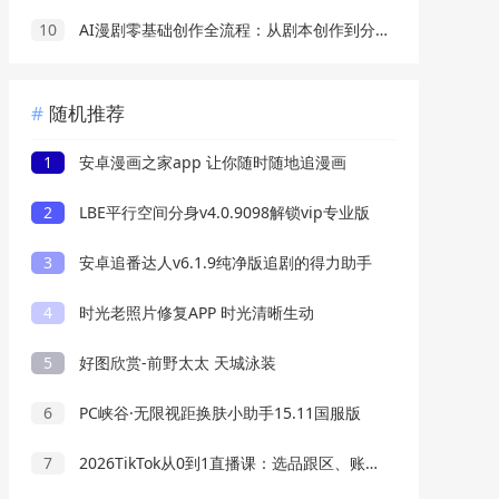
10
AI漫剧零基础创作全流程：从剧本创作到分镜剪辑，全套提示词模板直接落地出片
随机推荐
1
安卓漫画之家app 让你随时随地追漫画
2
LBE平行空间分身v4.0.9098解锁vip专业版
3
安卓追番达人v6.1.9纯净版追剧的得力助手
4
时光老照片修复APP 时光清晰生动
5
好图欣赏-前野太太 天城泳装
6
PC峡谷·无限视距换肤小助手15.11国服版
7
2026TikTok从0到1直播课：选品跟区、账号打造，新手打通跨境生意