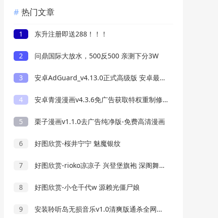
热门文章
1
东升注册即送288！！！
2
问鼎国际大放水，500反500 亲测下分3W
3
安卓AdGuard_v4.13.0正式高级版 安卓最好用的广告过滤器
4
安卓青漫漫画v4.3.6免广告获取特权重制修复版
5
栗子漫画v1.1.0去广告纯净版-免费高清漫画
6
好图欣赏-桜井宁宁 魅魔银纹
7
好图欣赏-rioko凉凉子 兴登堡旗袍 深阁舞戏
8
好图欣赏-小仓千代w 源赖光僵尸娘
9
安装聆听岛无损音乐v1.0清爽版通杀全网音乐