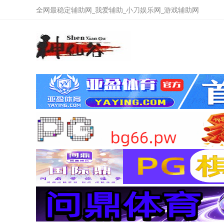
全网最稳定辅助网_我爱辅助_小刀娱乐网_游戏辅助网