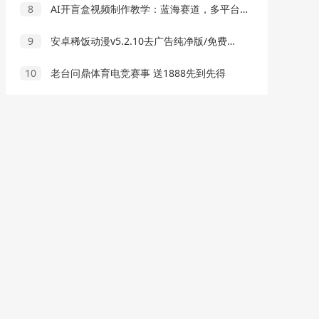
8
AI开盲盒视频制作教学：蓝海赛道，多平台撸分成，轻松打造10W+爆款
9
安卓稀饭动漫v5.2.10去广告纯净版/免费动漫追番
10
老台问鼎体育电竞赛事 送1888先到先得