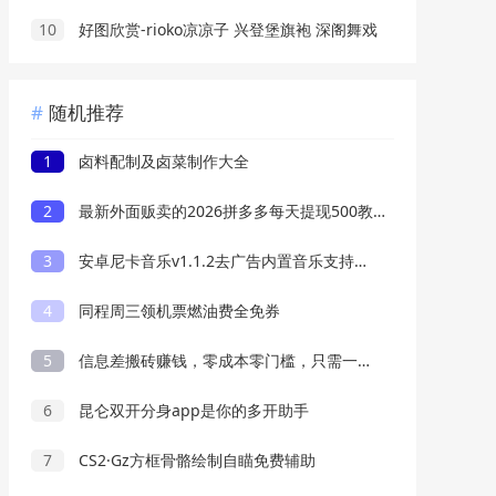
10
好图欣赏-rioko凉凉子 兴登堡旗袍 深阁舞戏
随机推荐
1
卤料配制及卤菜制作大全
2
最新外面贩卖的2026拼多多每天提现500教程来了
3
安卓尼卡音乐v1.1.2去广告内置音乐支持无损下载
4
同程周三领机票燃油费全免券
5
信息差搬砖赚钱，零成本零门槛，只需一部手机也能轻松日入50+
6
昆仑双开分身app是你的多开助手
7
CS2·Gz方框骨骼绘制自瞄免费辅助