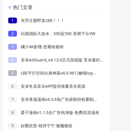
热门文章
1
东升注册即送288！！！
2
问鼎国际大放水，500反500 亲测下分3W
3
橘汁4K影视 想看啥都有
4
安卓AdGuard_v4.13.0正式高级版 安卓最好用的广告过滤器
5
LBE平行空间分身神器v4.0.9612解锁vip专业版
6
安卓冬瓜音乐APP提供海量音乐资源
7
安卓青漫漫画v4.3.6免广告获取特权重制修复版
8
栗子漫画v1.1.0去广告纯净版-免费高清漫画
9
好图欣赏-桜井宁宁 魅魔银纹