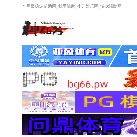
全网最稳定辅助网_我爱辅助_小刀娱乐网_游戏辅助网