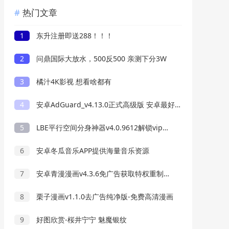
热门文章
1
东升注册即送288！！！
2
问鼎国际大放水，500反500 亲测下分3W
3
橘汁4K影视 想看啥都有
4
安卓AdGuard_v4.13.0正式高级版 安卓最好用的广告过滤器
5
LBE平行空间分身神器v4.0.9612解锁vip专业版
6
安卓冬瓜音乐APP提供海量音乐资源
7
安卓青漫漫画v4.3.6免广告获取特权重制修复版
8
栗子漫画v1.1.0去广告纯净版-免费高清漫画
9
好图欣赏-桜井宁宁 魅魔银纹