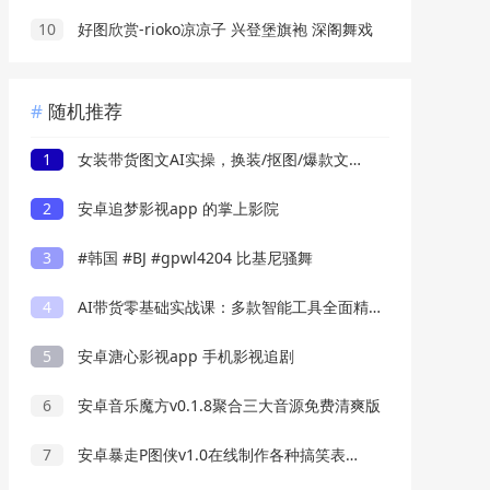
10
好图欣赏-rioko凉凉子 兴登堡旗袍 深阁舞戏
随机推荐
1
女装带货图文AI实操，换装/抠图/爆款文案/视频制作，38个技巧快速出吸睛素材
2
安卓追梦影视app 的掌上影院
3
#韩国 #BJ #gpwl4204 比基尼骚舞
4
AI带货零基础实战课：多款智能工具全面精通，图文短视频带货全流程落地
5
安卓溏心影视app 手机影视追剧
6
安卓音乐魔方v0.1.8聚合三大音源免费清爽版
7
安卓暴走P图侠v1.0在线制作各种搞笑表情包