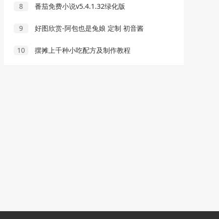
8
番茄免费小说v5.4.1.32绿化版
9
好图欣赏-阿包也是兔娘 定制 初音酱
10
摆摊上千种小吃配方及制作教程