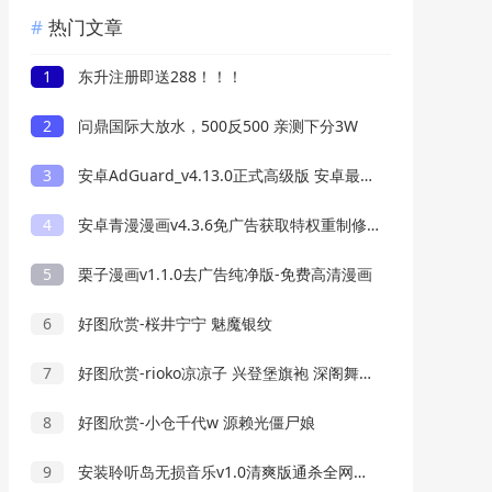
热门文章
1
东升注册即送288！！！
2
问鼎国际大放水，500反500 亲测下分3W
3
安卓AdGuard_v4.13.0正式高级版 安卓最好用的广告过滤器
4
安卓青漫漫画v4.3.6免广告获取特权重制修复版
5
栗子漫画v1.1.0去广告纯净版-免费高清漫画
6
好图欣赏-桜井宁宁 魅魔银纹
7
好图欣赏-rioko凉凉子 兴登堡旗袍 深阁舞戏
8
好图欣赏-小仓千代w 源赖光僵尸娘
9
安装聆听岛无损音乐v1.0清爽版通杀全网音乐