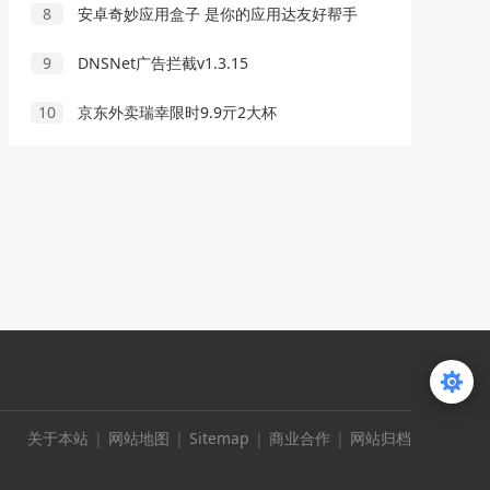
8
安卓奇妙应用盒子 是你的应用达友好帮手
9
DNSNet广告拦截v1.3.15
10
京东外卖瑞幸限时9.9亓2大杯
关于本站
|
网站地图
|
Sitemap
|
商业合作
|
网站归档