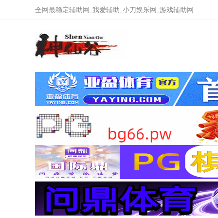
全网最稳定辅助网_我爱辅助_小刀娱乐网_游戏辅助网