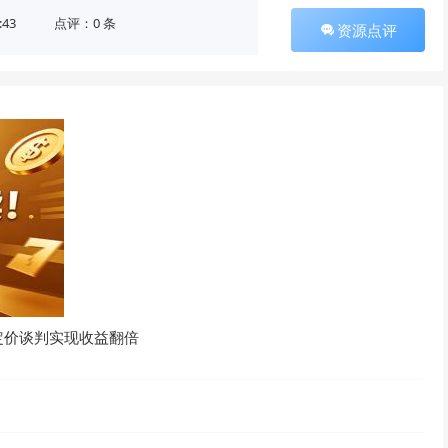
:43
点评：0 条
资源点评
定价谈判实现收益翻倍