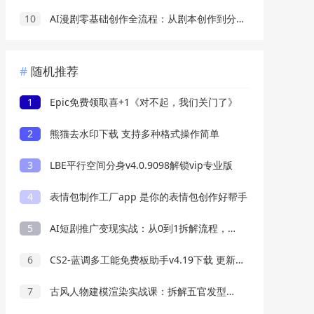
10
AI漫剧零基础创作全流程：从剧本创作到分镜剪辑，全套提示词模板直接落地出片
随机推荐
1
Epic免费领取喜+1《对不起，我们关门了》
2
熊猫去水印下载 支持多种格式操作简单
3
LBE平行空间分身v4.0.9098解锁vip专业版
4
表情包制作工厂app 是你的表情包创作好帮手
5
AI短剧推广变现实战：从0到1拆解流程，轻松开启接单赚钱之路
6
CS2-蓝调多工能免费板助手v4.19下载 更新置顶
7
古风人物建模渲染实战课：拆解五官发型服饰制作要点，零基础也能独立完成作品创作