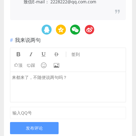
致信E-mail： 2228222@qq.com.com
我来说两句




签到


顶
踩
发布评论